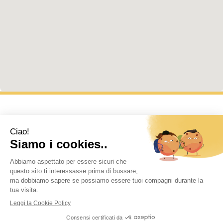
FARMACIA DI GRESSAN SAS
Frazione Chex le Ru, 1, 11020 GRESSAN (AO)
Tel.
+39 0165251092
•
Email:
farmaciadigressan@gmail.com
Privacy Policy
•
Cookie Law