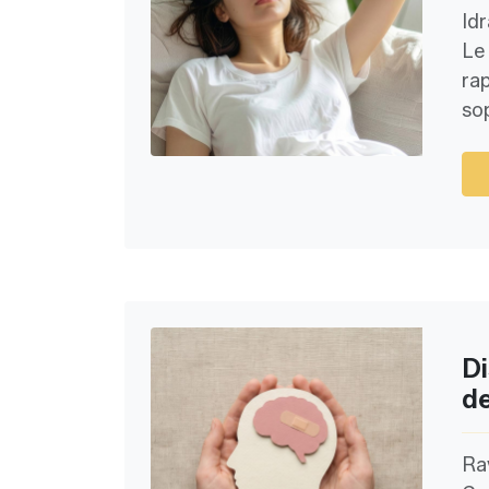
Id
Le
ra
sop
Di
de
Rav