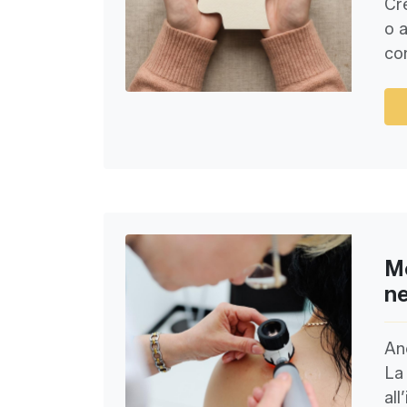
Cre
o a
com
Me
ne
An
La
all