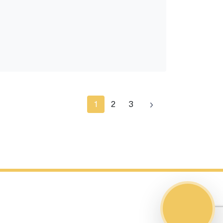
1
2
3
S