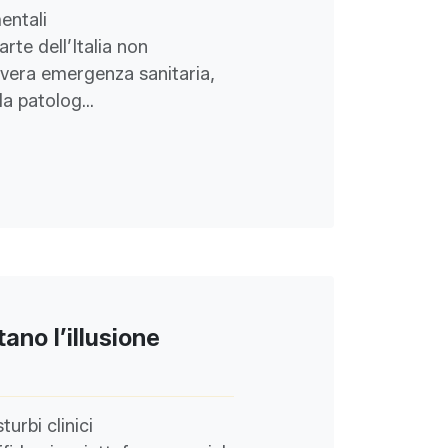
entali
te dell’Italia non
vera emergenza sanitaria,
da patolog...
ano l’illusione
urbi clinici