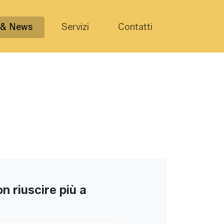
 & News
Servizi
Contatti
n riuscire più a